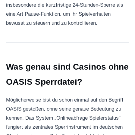
insbesondere die kurzfristige 24-Stunden-Sperre als
eine Art Pause-Funktion, um ihr Spielverhalten
bewusst zu steuern und zu kontrollieren.
Was genau sind Casinos ohne
OASIS Sperrdatei?
Möglicherweise bist du schon einmal auf den Begriff
OASIS gestoßen, ohne seine genaue Bedeutung zu
kennen. Das System „Onlineabfrage Spielerstatus"
fungiert als zentrales Sperrinstrument im deutschen