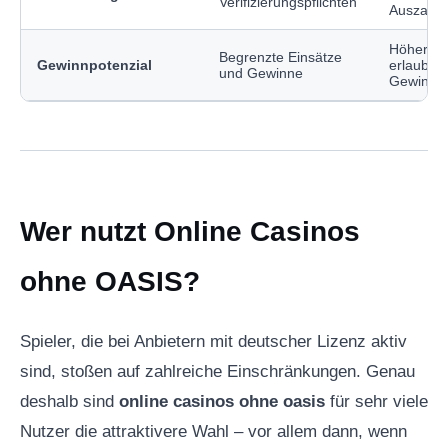
Verifizierungspflichten
Auszahlu
Höhere E
Begrenzte Einsätze
Gewinnpotenzial
erlaubt, 
und Gewinne
Gewinnmö
Wer nutzt Online Casinos
ohne OASIS?
Spieler, die bei Anbietern mit deutscher Lizenz aktiv
sind, stoßen auf zahlreiche Einschränkungen. Genau
deshalb sind
online casinos ohne oasis
für sehr viele
Nutzer die attraktivere Wahl – vor allem dann, wenn