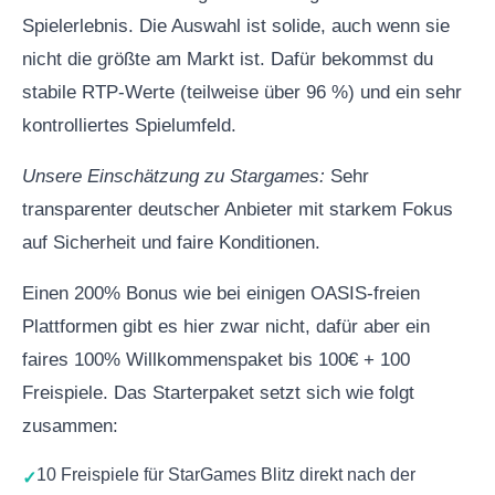
Spielerlebnis. Die Auswahl ist solide, auch wenn sie
nicht die größte am Markt ist. Dafür bekommst du
stabile RTP-Werte (teilweise über 96 %) und ein sehr
kontrolliertes Spielumfeld.
Unsere Einschätzung zu Stargames:
Sehr
transparenter deutscher Anbieter mit starkem Fokus
auf Sicherheit und faire Konditionen.
Einen 200% Bonus wie bei einigen OASIS-freien
Plattformen gibt es hier zwar nicht, dafür aber ein
faires 100% Willkommenspaket bis 100€ + 100
Freispiele. Das Starterpaket setzt sich wie folgt
zusammen:
10 Freispiele für StarGames Blitz direkt nach der