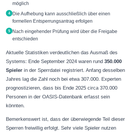
möglich
Die Aufhebung kann ausschließlich über einen
formellen Entsperrungsantrag erfolgen
Nach eingehender Prüfung wird über die Freigabe
entschieden
Aktuelle Statistiken verdeutlichen das Ausmaß des
Systems: Ende September 2024 waren rund
350.000
Spieler
in der Sperrdatei registriert. Anfang desselben
Jahres lag die Zahl noch bei etwa 307.000. Experten
prognostizieren, dass bis Ende 2025 circa 370.000
Personen in der OASIS-Datenbank erfasst sein
könnten.
Bemerkenswert ist, dass der überwiegende Teil dieser
Sperren freiwillig erfolgt. Sehr viele Spieler nutzen