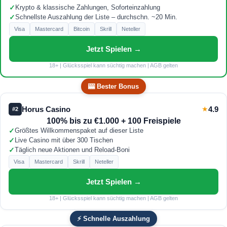
✓
Krypto & klassische Zahlungen, Soforteinzahlung
✓
Schnellste Auszahlung der Liste – durchschn. ~20 Min.
Visa
Mastercard
Bitcoin
Skrill
Neteller
Jetzt Spielen →
18+ | Glücksspiel kann süchtig machen | AGB gelten
🎰 Bester Bonus
Horus Casino
★
4.9
#2
100% bis zu €1.000 + 100 Freispiele
✓
Größtes Willkommenspaket auf dieser Liste
✓
Live Casino mit über 300 Tischen
✓
Täglich neue Aktionen und Reload-Boni
Visa
Mastercard
Skrill
Neteller
Jetzt Spielen →
18+ | Glücksspiel kann süchtig machen | AGB gelten
⚡ Schnelle Auszahlung