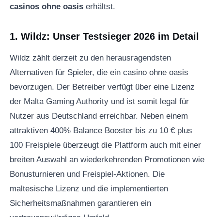
casinos ohne oasis
erhältst.
1. Wildz: Unser Testsieger 2026 im Detail
Wildz zählt derzeit zu den herausragendsten
Alternativen für Spieler, die ein casino ohne oasis
bevorzugen. Der Betreiber verfügt über eine Lizenz
der Malta Gaming Authority und ist somit legal für
Nutzer aus Deutschland erreichbar. Neben einem
attraktiven 400% Balance Booster bis zu 10 € plus
100 Freispiele überzeugt die Plattform auch mit einer
breiten Auswahl an wiederkehrenden Promotionen wie
Bonusturnieren und Freispiel-Aktionen. Die
maltesische Lizenz und die implementierten
Sicherheitsmaßnahmen garantieren ein