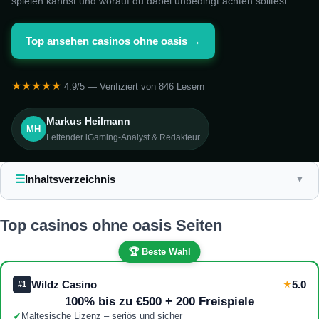
spielen kannst und worauf du dabei unbedingt achten solltest.
Top ansehen casinos ohne oasis →
★★★★★
4.9/5 — Verifiziert von 846 Lesern
Markus Heilmann
MH
Leitender iGaming-Analyst & Redakteur
☰
Inhaltsverzeichnis
▼
Top casinos ohne oasis Seiten
🏆 Beste Wahl
Wildz Casino
★
5.0
#1
100% bis zu €500 + 200 Freispiele
✓
Maltesische Lizenz – seriös und sicher