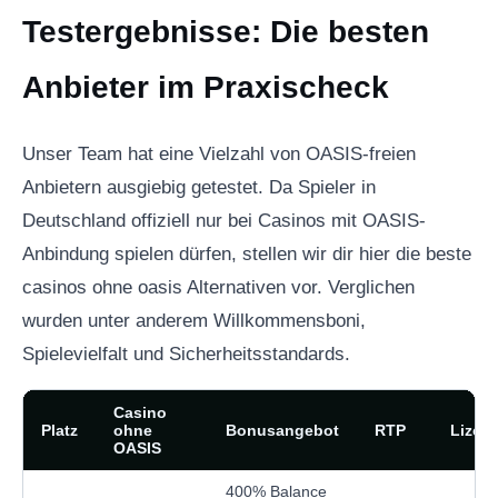
Testergebnisse: Die besten
Anbieter im Praxischeck
Unser Team hat eine Vielzahl von OASIS-freien
Anbietern ausgiebig getestet. Da Spieler in
Deutschland offiziell nur bei Casinos mit OASIS-
Anbindung spielen dürfen, stellen wir dir hier die beste
casinos ohne oasis Alternativen vor. Verglichen
wurden unter anderem Willkommensboni,
Spielevielfalt und Sicherheitsstandards.
Casino
Platz
ohne
Bonusangebot
RTP
Lizen
OASIS
400% Balance