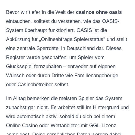
Bevor wir tiefer in die Welt der
casinos ohne oasis
eintauchen, solltest du verstehen, wie das OASIS-
System überhaupt funktioniert. OASIS ist die
Abkürzung für „Onlineabfrage Spielerstatus" und stellt
eine zentrale Sperrdatei in Deutschland dar. Dieses
Register wurde geschaffen, um Spieler vom
Glücksspiel fernzuhalten – entweder auf eigenen
Wunsch oder durch Dritte wie Familienangehörige
oder Casinobetreiber selbst.
Im Alltag bemerken die meisten Spieler das System
zunächst gar nicht. Es arbeitet still im Hintergrund und
wird automatisch aktiv, sobald du dich bei einem
Online Casino oder Wettanbieter mit GGL-Lizenz
anmeldest. Deine persönlichen Daten werden dabei