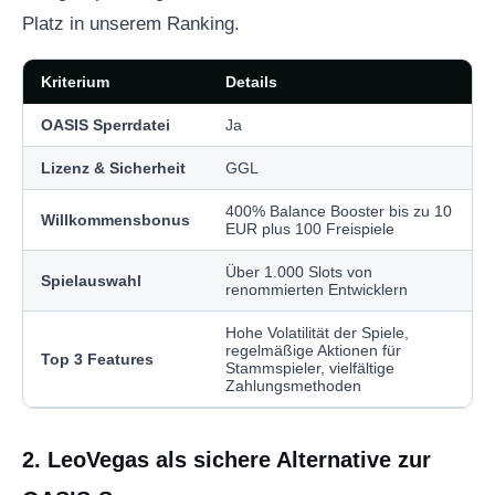
Platz in unserem Ranking.
Kriterium
Details
OASIS Sperrdatei
Ja
Lizenz & Sicherheit
GGL
400% Balance Booster bis zu 10
Willkommensbonus
EUR plus 100 Freispiele
Über 1.000 Slots von
Spielauswahl
renommierten Entwicklern
Hohe Volatilität der Spiele,
regelmäßige Aktionen für
Top 3 Features
Stammspieler, vielfältige
Zahlungsmethoden
2. LeoVegas als sichere Alternative zur